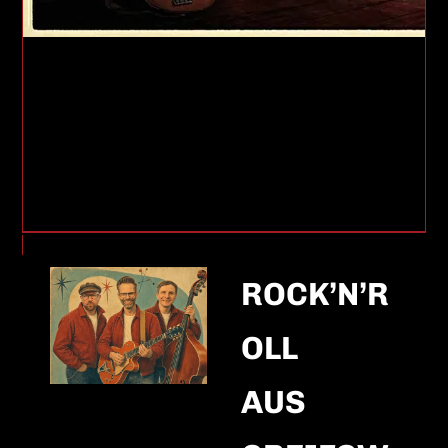
ROCK’N’R
OLL
AUS