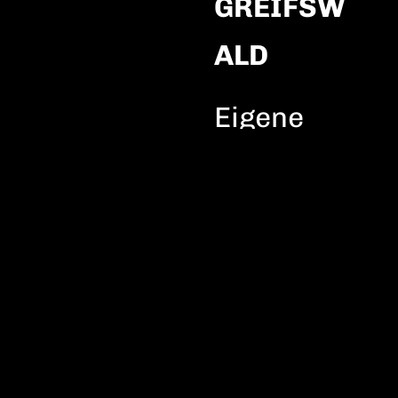
GREIFSW
ALD
Eigene
Songs.
Gitarre.
Kontraba
ss.
Schlagzeu